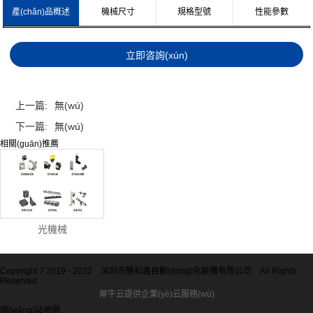
產(chǎn)品概述
機械尺寸
規格型號
性能參數
上一篇:
無(wú)
下一篇:
無(wú)
相關(guān)推薦
光機械
Copyright ? 2019 - 2022
深圳市勝和鑫自動(dòng)化裝備有限公司
All Rights
Reserved
犀牛云提供企業(yè)云服務(wù)
網(wǎng)站地圖